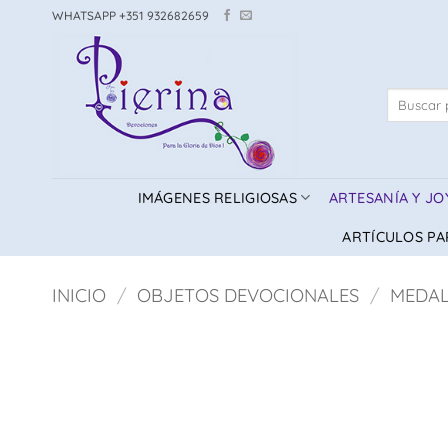
Saltar
WHATSAPP +351 932682659
al
contenido
Buscar
por:
IMÁGENES RELIGIOSAS
ARTESANÍA Y JO
ARTÍCULOS PA
INICIO
/
OBJETOS DEVOCIONALES
/
MEDAL