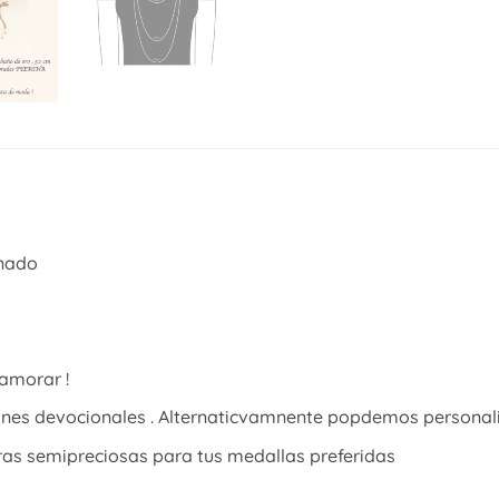
inado
namorar !
es devocionales . Alternaticvamnente popdemos personaliza
as semipreciosas para tus medallas preferidas