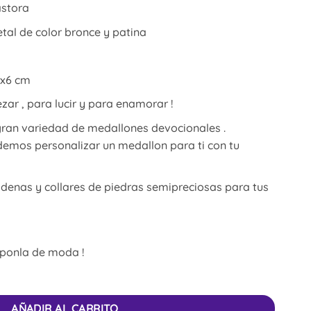
astora
al de color bronce y patina
 x6 cm
zar , para lucir y para enamorar !
ran variedad de medallones devocionales .
emos personalizar un medallon para ti con tu
enas y collares de piedras semipreciosas para tus
y ponla de moda !
AÑADIR AL CARRITO