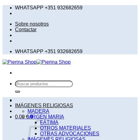
Saltar
WHATSAPP +351 932682659
al
contenido
Sobre nosotros
Contactar
WHATSAPP +351 932682659
Buscar
por:
IMÁGENES RELIGIOSAS
MADERA
0,00
€
VIRGEN MARIA
0
FÁTIMA
OTROS MATERIALES
OTRAS ADVOCACIONES
IMÁGENES RELIGIOSAS