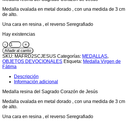
Medalla ovalada en metal dorado , con una medida de 3 cm
de alto.
Una cara en resina , el reverso Seregrafiado
Hay existencias
Medalla
resina
Añadir al carrito
del
SKU:
MAFRD2SCJESUS
Categorías:
MEDALLAS
,
Sagrado
OBJETOS DEVOCIONALES
Etiqueta:
Medalla Virgen de
Corazón
Fátima
de
Jesús
Descripción
cantidad
Información adicional
Medalla resina del Sagrado Corazón de Jesús
Medalla ovalada en metal dorado , con una medida de 3 cm
de alto.
Una cara en resina , el reverso Seregrafiado