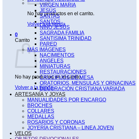
VIRGEN MARIA
JESÚS
No hay productos en el carrito.
SANTAS
SANTOS
Volver a la tienda
NIÑO JESÚS
SAGRADA FAMILIA
0
SANTISIMA TRINIDAD
Carrito
PARED
MÁS IMÁGENES
NACIMIENTOS
ANGELES
MINIATURAS
RESTAURACIONES
No hay productos en el carrito.
CRUCIFIJOS DE MESA
ORATORIOS, MENSULAS Y ORNACINAS
Volver a la tienda
DECORACIÓN CRISTIANA VARIADA
ARTESANÍA Y JOYAS
MANUALIDADES POR ENCARGO
BROCHES
COLLARES
MEDALLAS
ROSARIOS Y CORONAS
JOYERÍA CRISTIANA – LINEA JOVEN
VELOS
OBJETOS DEVOCIONALES