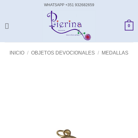
Saltar
WHATSAPP +351 932682659
al
contenido
0
INICIO
/
OBJETOS DEVOCIONALES
/
MEDALLAS