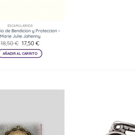
ESCAPULARIOS
io de Bendicion y Proteccion –
Marie Julie Jahenny
El
El
18,50
€
17,50
€
precio
precio
original
actual
AÑADIR AL CARRITO
era:
es:
18,50 €.
17,50 €.