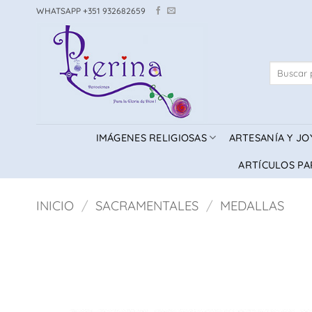
Saltar
WHATSAPP +351 932682659
al
contenido
Buscar
por:
IMÁGENES RELIGIOSAS
ARTESANÍA Y JO
ARTÍCULOS PA
INICIO
/
SACRAMENTALES
/
MEDALLAS