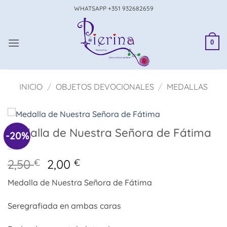
Saltar
WHATSAPP +351 932682659
al
contenido
0
INICIO
/
OBJETOS DEVOCIONALES
/
MEDALLAS
Medalla de Nuestra Señora de Fátima
-20%
El
El
2,50
€
2,00
€
precio
precio
Medalla de Nuestra Señora de Fátima
original
actual
era:
es:
Seregrafiada en ambas caras
2,50 €.
2,00 €.