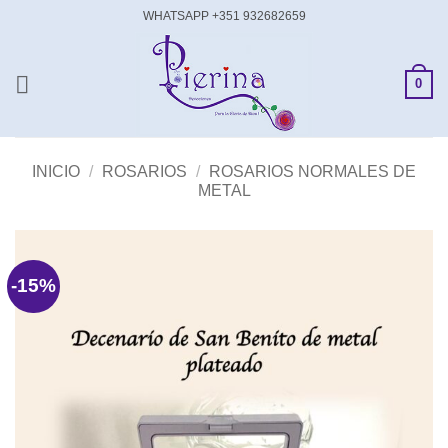
Saltar
WHATSAPP +351 932682659
al
contenido
0
INICIO
/
ROSARIOS
/
ROSARIOS NORMALES DE
METAL
-15%