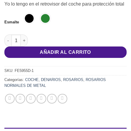
Yo lo tengo en el retrovisor del coche para protección total
Esmalte
Decenario sacramental de San Benito en varios colores - LO
AÑADIR AL CARRITO
SKU:
FE5955D-1
Categorías:
COCHE
,
DENARIOS
,
ROSARIOS
,
ROSARIOS
NORMALES DE METAL