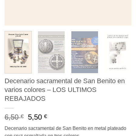
Decenario sacramental de San Benito en
varios colores – LOS ULTIMOS
REBAJADOS
El
El
6,50
5,50
€
€
precio
precio
Decenario sacramental de San Benito en metal plateado
original
actual
con cruz esmaltada en tres colores