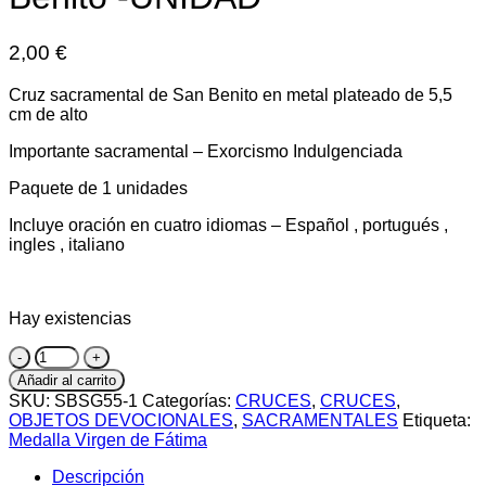
2,00
€
Cruz sacramental de San Benito en metal plateado de 5,5
cm de alto
Importante sacramental – Exorcismo Indulgenciada
Paquete de 1 unidades
Incluye oración en cuatro idiomas – Español , portugués ,
ingles , italiano
Hay existencias
Cruz
sacramental
Añadir al carrito
de
SKU:
SBSG55-1
Categorías:
CRUCES
,
CRUCES
,
San
OBJETOS DEVOCIONALES
,
SACRAMENTALES
Etiqueta:
Benito
Medalla Virgen de Fátima
-
UNIDAD
Descripción