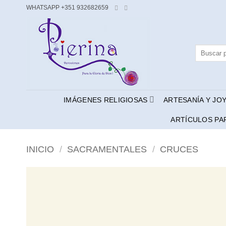
Saltar
WHATSAPP +351 932682659
al
contenido
Buscar
por:
IMÁGENES RELIGIOSAS
ARTESANÍA Y JO
ARTÍCULOS PA
INICIO
/
SACRAMENTALES
/
CRUCES