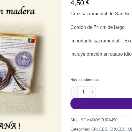
4,50
€
Cruz sacramental de San Ben
Cordón de 74 cm de largo
Importante sacramental – Ex
Incluye oración en cuatro idio
Hay existencias
Cruz sacramental de San Beni
SKU:
SGMADOSCURA450
Categorías:
CRUCES
,
CRUCES
,
O