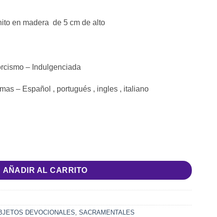
ito en madera de 5 cm de alto
orcismo – Indulgenciada
mas – Español , portugués , ingles , italiano
to en madera con cordón cantidad
AÑADIR AL CARRITO
BJETOS DEVOCIONALES
,
SACRAMENTALES