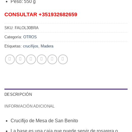
Peso: 550 g
CONSULTAR +351932682659
SKU:
FALOL30BRA
Categoría:
OTROS
Etiquetas:
crucifijos
,
Madera
DESCRIPCIÓN
INFORMACIÓN ADICIONAL
Crucifijo de Mesa de San Benito
La base es una caja que puede servir de rosarera o