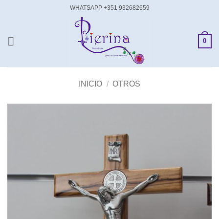
Saltar
WHATSAPP +351 932682659
al
contenido
0
INICIO
/
OTROS