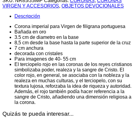
SKU:
NR85/35IMP
Categorías:
CORONAS
,
CORONAS
Virgen
VIRGEN Y ACCESORIOS
,
OBJETOS DEVOCIONALES
de
filigrana
Descripción
portuguesa
cantidad
Corona imperial para Virgen de filigrana portuguesa
Bañada en oro
3.5 cm de diametro en la base
8,5 cm desde la base hasta la parte superior de la cruz
7 cm anchura
decorada con cristales
Para imagenes de 40- 55 cm
El terciopelo rojo en las coronas de los reyes cristianos
simbolizaba poder, realeza y la sangre de Cristo. El
color rojo, en general, se asociaba con la nobleza y la
realeza en muchas culturas, y el terciopelo, con su
textura lujosa, reforzaba la idea de riqueza y autoridad.
Además, el rojo también podía hacer referencia a la
sangre de Cristo, añadiendo una dimensión religiosa a
la corona.
Quizás te pueda interesar...