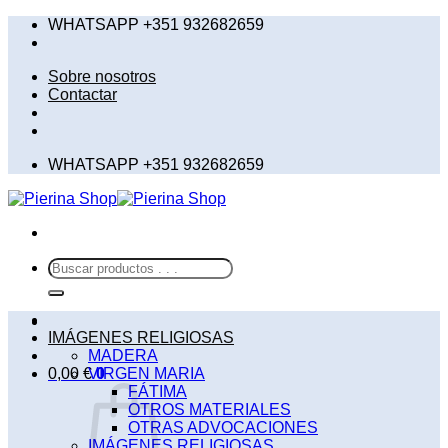
Saltar
WHATSAPP +351 932682659
al
contenido
Sobre nosotros
Contactar
WHATSAPP +351 932682659
Buscar
por:
IMÁGENES RELIGIOSAS
MADERA
0,00
€
VIRGEN MARIA
0
FÁTIMA
OTROS MATERIALES
OTRAS ADVOCACIONES
IMÁGENES RELIGIOSAS