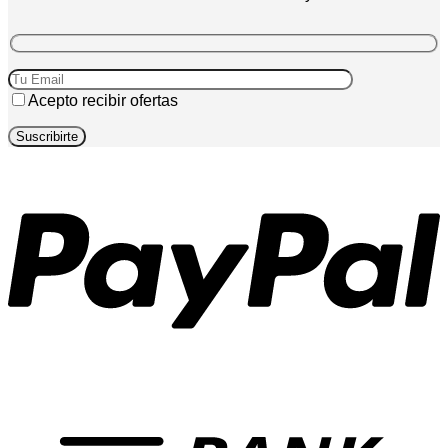
Acepto recibir ofertas
P
T