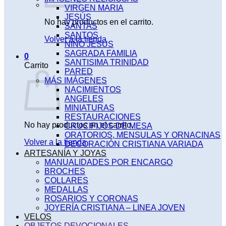
VIRGEN MARIA
JESÚS
No hay productos en el carrito.
SANTAS
SANTOS
Volver a la tienda
NIÑO JESÚS
SAGRADA FAMILIA
0
SANTISIMA TRINIDAD
Carrito
PARED
MÁS IMÁGENES
NACIMIENTOS
ANGELES
MINIATURAS
RESTAURACIONES
No hay productos en el carrito.
CRUCIFIJOS DE MESA
ORATORIOS, MENSULAS Y ORNACINAS
Volver a la tienda
DECORACIÓN CRISTIANA VARIADA
ARTESANÍA Y JOYAS
MANUALIDADES POR ENCARGO
BROCHES
COLLARES
MEDALLAS
ROSARIOS Y CORONAS
JOYERÍA CRISTIANA – LINEA JOVEN
VELOS
OBJETOS DEVOCIONALES