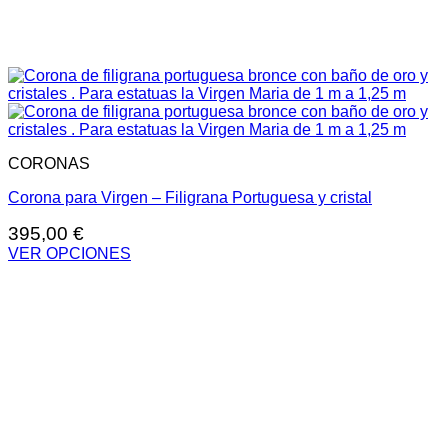
CORONAS
Corona para Virgen – Filigrana Portuguesa y cristal
395,00
€
VER OPCIONES
Este
producto
tiene
múltiples
variantes.
Las
opciones
se
pueden
elegir