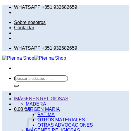
Saltar
WHATSAPP +351 932682659
al
contenido
Sobre nosotros
Contactar
WHATSAPP +351 932682659
Buscar
por:
IMÁGENES RELIGIOSAS
MADERA
0,00
€
VIRGEN MARIA
0
FÁTIMA
OTROS MATERIALES
OTRAS ADVOCACIONES
IMÁGENES RELIGIOSAS