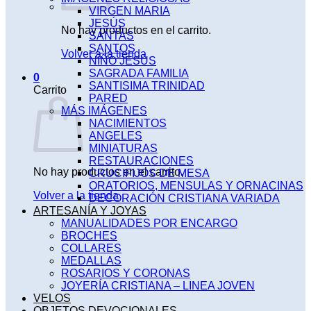
VIRGEN MARIA
JESÚS
No hay productos en el carrito.
SANTAS
SANTOS
Volver a la tienda
NIÑO JESÚS
SAGRADA FAMILIA
0
SANTISIMA TRINIDAD
Carrito
PARED
MÁS IMÁGENES
NACIMIENTOS
ANGELES
MINIATURAS
RESTAURACIONES
No hay productos en el carrito.
CRUCIFIJOS DE MESA
ORATORIOS, MENSULAS Y ORNACINAS
Volver a la tienda
DECORACIÓN CRISTIANA VARIADA
ARTESANÍA Y JOYAS
MANUALIDADES POR ENCARGO
BROCHES
COLLARES
MEDALLAS
ROSARIOS Y CORONAS
JOYERÍA CRISTIANA – LINEA JOVEN
VELOS
OBJETOS DEVOCIONALES