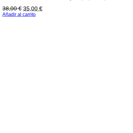
El
El
38,00
€
35,00
€
precio
precio
Añadir al carrito
original
actual
era:
es:
38,00 €.
35,00 €.