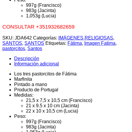
997g (Francisco)
983g (Jacinta)
1,053g (Lucia)
CONSULTAR +351932682659
SKU:
JDA642
Categorías:
IMÁGENES RELIGIOSAS
,
SANTOS
,
SANTOS
Etiquetas:
Fátima
,
Imagen Fatima
,
pastorcitos
,
Santos
Descripción
Información adicional
Los tres pastorcitos de Fátima
Marfinita
Pintado a mano
Producto de Portugal
Medidas:
21,5 x 7,5 x 10,5 cm (Francisco)
21 x 9.5 x 10 cm (Jacinta)
22 x 10 x 10,5 cm (Lucia)
Peso:
997g (Francisco)
983g (Jacinta)